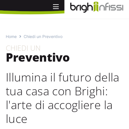
Vai
al
contenuto
Home
Chiedi un Preventivo
CHIEDI UN
Preventivo
Illumina il futuro della
tua casa con Brighi:
l'arte di accogliere la
luce