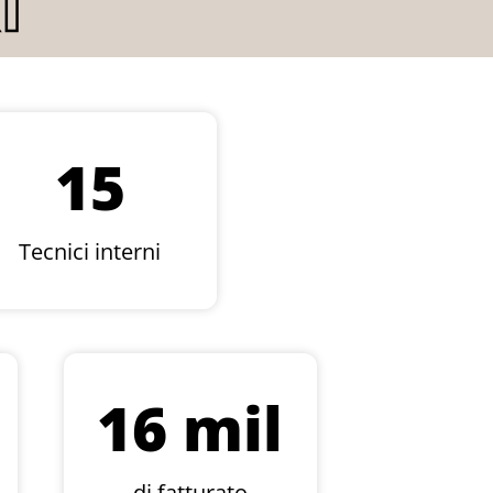
I
15
Tecnici interni
16
 mil
di fatturato