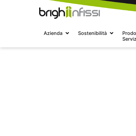
Vai
al
contenuto
Azienda
Sostenibilità
Prodot
Serviz
Come gua