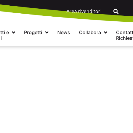
Area rivenditori
ti e
Progetti
News
Collabora
Contatt
i
Richies
rdi il mondo