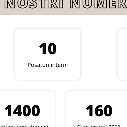
I NOSTRI NUMER
10
Posatori interni
1400
160
ntieri seguiti negli
Cantieri nel 2023