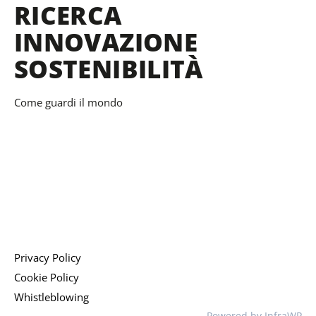
b
a
e
RICERCA
o
g
d
INNOVAZIONE
o
r
i
k
a
n
SOSTENIBILITÀ
-
m
f
Come guardi il mondo
Privacy Policy
Cookie Policy
Whistleblowing
Powered by InfraWP