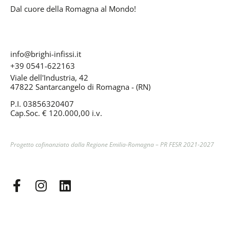
Dal cuore della Romagna al Mondo!
info@brighi-infissi.it
+39 0541-622163
Viale dell'Industria, 42
47822 Santarcangelo di Romagna - (RN)
P.I. 03856320407
Cap.Soc. € 120.000,00 i.v.
Progetto cofinanziato dalla Regione Emilia-Romagna –
PR FESR 2021-2027
F
I
L
a
n
i
c
s
n
e
t
k