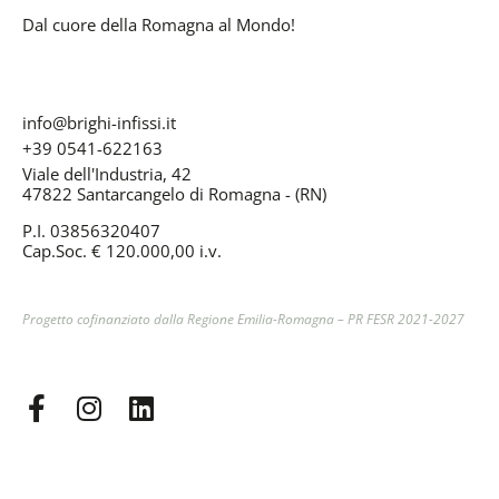
Dal cuore della Romagna al Mondo!
info@brighi-infissi.it
+39 0541-622163
Viale dell'Industria, 42
47822 Santarcangelo di Romagna - (RN)
P.I. 03856320407
Cap.Soc. € 120.000,00 i.v.
Progetto cofinanziato dalla Regione Emilia-Romagna –
PR FESR 2021-2027
F
I
L
a
n
i
c
s
n
e
t
k