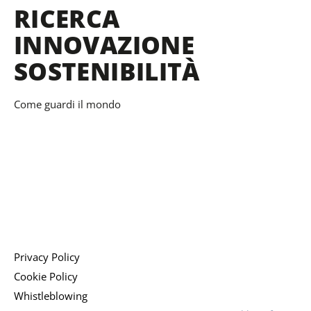
b
a
e
RICERCA
o
g
d
INNOVAZIONE
o
r
i
k
a
n
SOSTENIBILITÀ
-
m
f
Come guardi il mondo
Privacy Policy
Cookie Policy
Whistleblowing